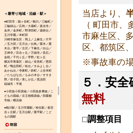
当店より、
＜最寄り地域・沿線・駅＞
（ 町田市、
●町田市：能ヶ谷町／鶴川／三輪町／
三輪緑山／広袴／大蔵町／真光寺／
金井／金井町／野津田町／薬師台／
市麻生区、
玉川学園／本町田
川崎市麻生区：岡上／上麻生／片平
／五力田／五月台／白鳥／栗木／栗
区、都筑区
木台／栗平／古沢／下麻生／白山／
王禅寺／百合ヶ丘／万福寺／高石／
金程／千代ヶ丘／早野／虹ヶ丘
※事故車の
横浜市青葉区：緑山／奈良町／恩田
町／鴨志田町／桂台／すみよし台／
あかね台／寺家町／鉄町／上谷本町
／たちばな台／もみの木台／すすき
５．安全
野／荏子田／美しが丘／黒須田
稲城市：平尾
●小田急小田原線／小田急多摩線／こ
無料
どもの国線／京王相模原線／田園都
市線／横浜線
●鶴川駅／玉川学園駅／柿生駅／新百
合ヶ丘駅／五月台駅／栗平駅／こど
□調整項目
もの国駅