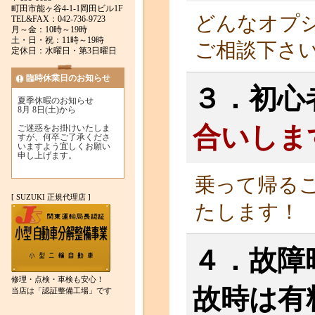
町田市能ヶ谷4-1-1岡田ビル1F
どんなオプ
TEL&FAX：042-736-9723
月～金：10時～19時
土・日・祝：11時～19時
ご相談下さ
定休日：水曜日・第3日曜日
臨時休業日のお知らせ
３．初心
夏季休暇のお知らせ
8月 8日(土)から
合いしま
ご迷惑をお掛けいたしま
すが、何卒ご了承くださ
いますよう宜しくお願い
申し上げます。
乗って帰る
[ SUZUKI 正規代理店 ]
たします！
４．故障
修理・点検・車検も安心！
故時は有
当店は「認証整備工場」です