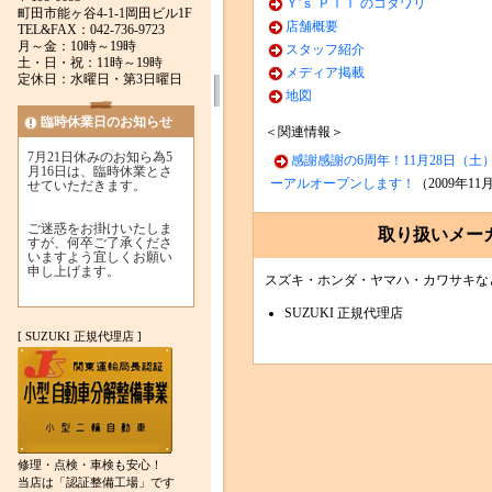
Ｙ'ｓ ＰＩＴ のコダワリ
町田市能ヶ谷4-1-1岡田ビル1F
店舗概要
TEL&FAX：042-736-9723
月～金：10時～19時
スタッフ紹介
土・日・祝：11時～19時
メディア掲載
定休日：水曜日・第3日曜日
地図
臨時休業日のお知らせ
＜関連情報＞
7月21日休みのお知ら為5
感謝感謝の6周年！11月28日（土
月16日は、臨時休業とさ
ーアルオープンします！
（2009年11
せていただきます。
ご迷惑をお掛けいたしま
取り扱いメー
すが、何卒ご了承くださ
いますよう宜しくお願い
申し上げます。
スズキ・ホンダ・ヤマハ・カワサキな
SUZUKI 正規代理店
[ SUZUKI 正規代理店 ]
修理・点検・車検も安心！
当店は「認証整備工場」です