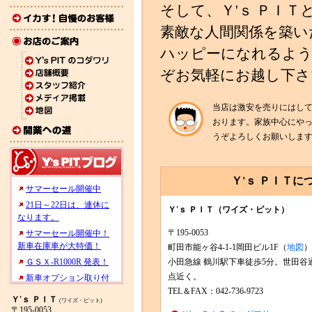
そして、Ｙ'ｓ ＰＩ
素敵な人間関係を築い
ハッピーになれるよ
ぞお気軽にお越し下さ
当店は激安を売りにはし
おります。家族中心にや
うぞよろしくお願いしま
Ｙ'ｓ ＰＩＴに
Ｙ'ｓ ＰＩＴ（ワイズ・ピット）
〒195-0053
町田市能ヶ谷4-1-1岡田ビル1F（
地図
）
小田急線 鶴川駅下車徒歩5分。世田谷
点近く。
TEL＆FAX：042-736-9723
Ｙ'ｓ ＰＩＴ
(ワイズ・ピット)
〒195-0053