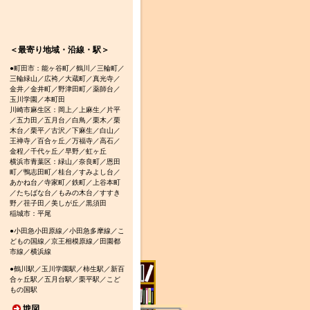
＜最寄り地域・沿線・駅＞
●町田市：能ヶ谷町／鶴川／三輪町／
三輪緑山／広袴／大蔵町／真光寺／
金井／金井町／野津田町／薬師台／
玉川学園／本町田
川崎市麻生区：岡上／上麻生／片平
／五力田／五月台／白鳥／栗木／栗
木台／栗平／古沢／下麻生／白山／
王禅寺／百合ヶ丘／万福寺／高石／
金程／千代ヶ丘／早野／虹ヶ丘
横浜市青葉区：緑山／奈良町／恩田
町／鴨志田町／桂台／すみよし台／
あかね台／寺家町／鉄町／上谷本町
／たちばな台／もみの木台／すすき
野／荏子田／美しが丘／黒須田
稲城市：平尾
●小田急小田原線／小田急多摩線／こ
どもの国線／京王相模原線／田園都
市線／横浜線
●鶴川駅／玉川学園駅／柿生駅／新百
合ヶ丘駅／五月台駅／栗平駅／こど
もの国駅