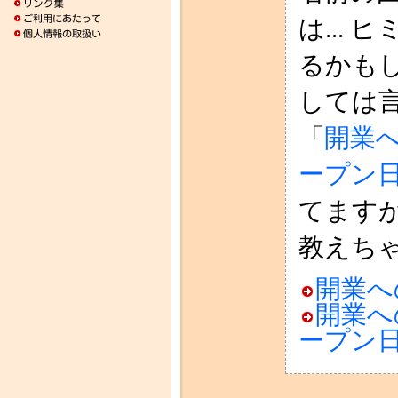
は...
るかも
しては言
「
開業
ープン
てます
教えち
開業へ
開業へ
ープン