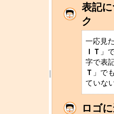
表記に
ク
一応見
ＩＴ
」
字で表
Ｔ
」で
ていない.
ロゴに