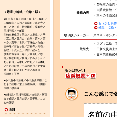
・自転車の販売
・自賠責保険・
＜最寄り地域・沿線・駅＞
業務内容
・車両の名義変
●町田市：能ヶ谷町／鶴川／三輪町／
もう少し具体
三輪緑山／広袴／大蔵町／真光寺／
金井／金井町／野津田町／薬師台／
修理・点検・
玉川学園／本町田
川崎市麻生区：岡上／上麻生／片平
取り扱いメーカー
スズキ・ホンダ
／五力田／五月台／白鳥／栗木／栗
木台／栗平／古沢／下麻生／白山／
・スズキ二輪 
王禅寺／百合ヶ丘／万福寺／高石／
取引先
・日新火災海上
金程／千代ヶ丘／早野／虹ヶ丘
横浜市青葉区：緑山／奈良町／恩田
・日本信
町／鴨志田町／桂台／すみよし台／
あかね台／寺家町／鉄町／上谷本町
／たちばな台／もみの木台／すすき
野／荏子田／美しが丘／黒須田
稲城市：平尾
●小田急小田原線／小田急多摩線／こ
どもの国線／京王相模原線／田園都
市線／横浜線
こんな感じで名
●鶴川駅／玉川学園駅／柿生駅／新百
合ヶ丘駅／五月台駅／栗平駅／こど
もの国駅
名前の由