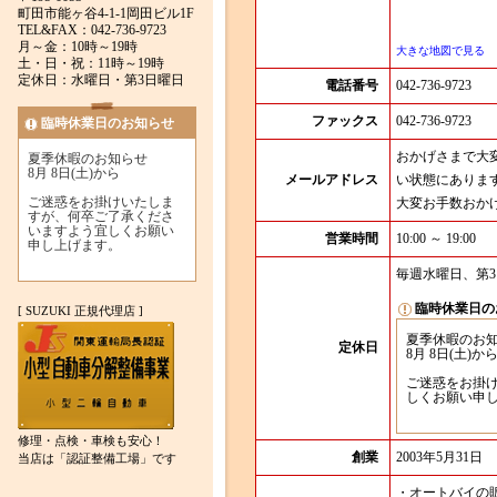
町田市能ヶ谷4-1-1岡田ビル1F
TEL&FAX：042-736-9723
月～金：10時～19時
大きな地図で見る
土・日・祝：11時～19時
定休日：水曜日・第3日曜日
電話番号
042-736-9723
ファックス
042-736-9723
臨時休業日のお知らせ
おかげさまで大
夏季休暇のお知らせ
8月 8日(土)から
メールアドレス
い状態にありま
ご迷惑をお掛けいたしま
大変お手数おか
すが、何卒ご了承くださ
いますよう宜しくお願い
営業時間
10:00 ～ 19:00
申し上げます。
毎週水曜日、第
臨時休業日の
[ SUZUKI 正規代理店 ]
夏季休暇のお
定休日
8月 8日(土)か
ご迷惑をお掛
しくお願い申
修理・点検・車検も安心！
創業
2003年5月31日
当店は「認証整備工場」です
・オートバイの