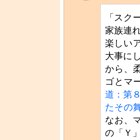
「スク
家族連
楽しい
大事に
から、
ゴとマ
道：第
たその
なお、マ
の「Ｙ