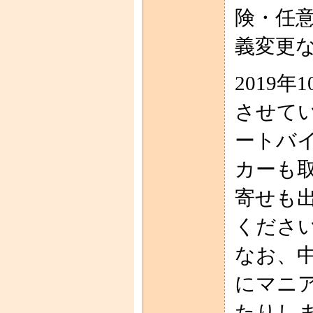
険・任
義変更
2019年
させて
ートバ
カーも
寄せも
くださ
なお、
にマニ
たりし