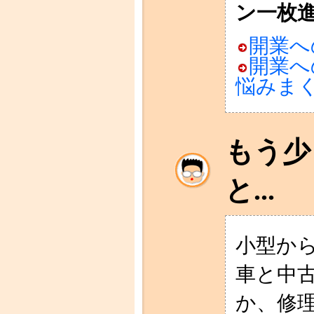
ン一枚
開業へ
開業へ
悩みま
もう少
と...
小型か
車と中
か、修