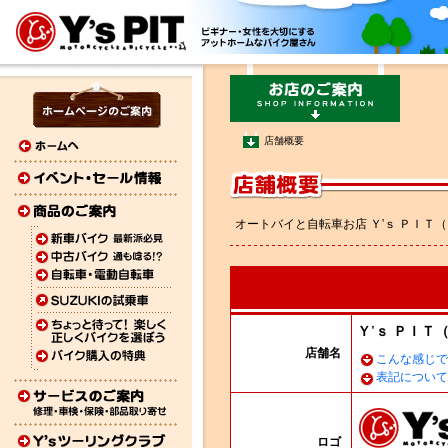
店舗概要
オートバイと自転車お店 Ｙ'ｓ ＰＩ
Ｙ'ｓ ＰＩＴ
店舗名
こんな感じで
表記について
ロゴ