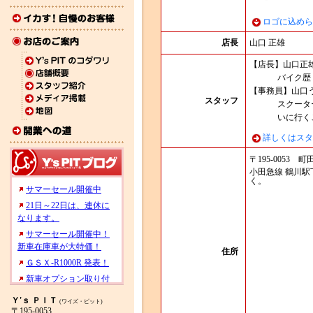
ロゴに込めら
店長
山口 正雄
【店長】山口正
バイク歴
【事務員】山口
スタッフ
スクータ
いに行く
詳しくはスタ
〒195-0053 
小田急線 鶴川
く。
住所
Ｙ'ｓ ＰＩＴ
(ワイズ・ピット)
〒195-0053