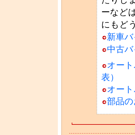
ーなど
にもど
新車バ
中古バ
オート
表）
オート
部品の