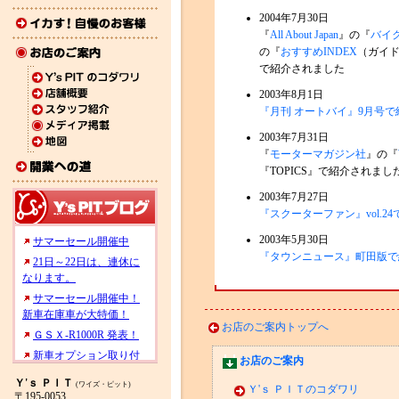
2004年7月30日
『
All About Japan
』の『
バイ
の『
おすすめINDEX
（ガイ
で紹介されました
2003年8月1日
『月刊 オートバイ』9月号
2003年7月31日
『
モーターマガジン社
』の『
『TOPICS』で紹介されまし
2003年7月27日
『スクーターファン』vol.2
2003年5月30日
『タウンニュース』町田版で
お店のご案内トップへ
お店のご案内
Ｙ'ｓ ＰＩＴ
(ワイズ・ピット)
Ｙ'ｓ ＰＩＴのコダワリ
〒195-0053