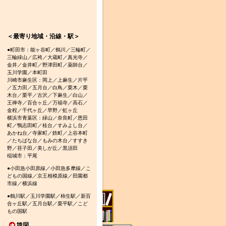
＜最寄り地域・沿線・駅＞
●町田市：能ヶ谷町／鶴川／三輪町／
三輪緑山／広袴／大蔵町／真光寺／
金井／金井町／野津田町／薬師台／
玉川学園／本町田
川崎市麻生区：岡上／上麻生／片平
／五力田／五月台／白鳥／栗木／栗
木台／栗平／古沢／下麻生／白山／
王禅寺／百合ヶ丘／万福寺／高石／
金程／千代ヶ丘／早野／虹ヶ丘
横浜市青葉区：緑山／奈良町／恩田
町／鴨志田町／桂台／すみよし台／
あかね台／寺家町／鉄町／上谷本町
／たちばな台／もみの木台／すすき
野／荏子田／美しが丘／黒須田
稲城市：平尾
●小田急小田原線／小田急多摩線／こ
どもの国線／京王相模原線／田園都
市線／横浜線
●鶴川駅／玉川学園駅／柿生駅／新百
合ヶ丘駅／五月台駅／栗平駅／こど
もの国駅