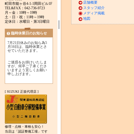
店舗概要
町田市能ヶ谷4-1-1岡田ビル1F
スタッフ紹介
TEL&FAX：042-736-9723
月～金：10時～19時
メディア掲載
土・日・祝：11時～19時
地図
定休日：水曜日・第3日曜日
臨時休業日のお知らせ
7月21日休みのお知ら為5
月16日は、臨時休業とさ
せていただきます。
ご迷惑をお掛けいたしま
すが、何卒ご了承くださ
いますよう宜しくお願い
申し上げます。
[ SUZUKI 正規代理店 ]
修理・点検・車検も安心！
当店は「認証整備工場」です