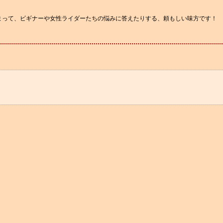
まって、ビギナーや女性ライダーたちの悩みに答えたりする、頼もしい味方です！