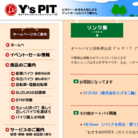
オートバイと自転車お店 Ｙ'ｓ ＰＩ
※敬称は省略させていただいております
※当ショップは
リンクフリー
です。なお、バナ
お世話になってます
●
SUZUKI（株式会社スズキ二輪
その他オートバイ関連
●
All About ［バイクを売る・買う
『おすすめINDEX（ガイドが