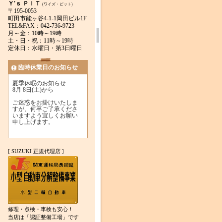
Ｙ'ｓ ＰＩＴ
(ワイズ・ピット)
〒195-0053
町田市能ヶ谷4-1-1岡田ビル1F
TEL&FAX：042-736-9723
月～金：10時～19時
土・日・祝：11時～19時
定休日：水曜日・第3日曜日
臨時休業日のお知らせ
夏季休暇のお知らせ
8月 8日(土)から
ご迷惑をお掛けいたしま
すが、何卒ご了承くださ
いますよう宜しくお願い
申し上げます。
[ SUZUKI 正規代理店 ]
修理・点検・車検も安心！
当店は「認証整備工場」です