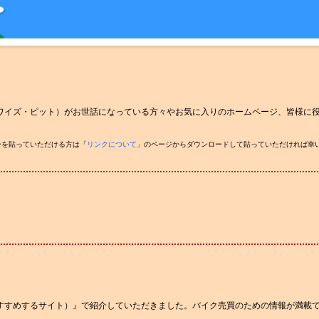
Ｔ（ワイズ・ピット）がお世話になっている方々やお気に入りのホームページ、皆様に
ーを貼っていただける方は「
リンクについて
」のページからダウンロードして貼っていただければ幸
）
］
おすすめするサイト）』で紹介していただきました。バイク売買のための情報が満載