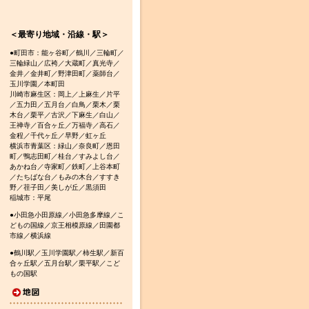
＜最寄り地域・沿線・駅＞
●町田市：能ヶ谷町／鶴川／三輪町／
三輪緑山／広袴／大蔵町／真光寺／
金井／金井町／野津田町／薬師台／
玉川学園／本町田
川崎市麻生区：岡上／上麻生／片平
／五力田／五月台／白鳥／栗木／栗
木台／栗平／古沢／下麻生／白山／
王禅寺／百合ヶ丘／万福寺／高石／
金程／千代ヶ丘／早野／虹ヶ丘
横浜市青葉区：緑山／奈良町／恩田
町／鴨志田町／桂台／すみよし台／
あかね台／寺家町／鉄町／上谷本町
／たちばな台／もみの木台／すすき
野／荏子田／美しが丘／黒須田
稲城市：平尾
●小田急小田原線／小田急多摩線／こ
どもの国線／京王相模原線／田園都
市線／横浜線
●鶴川駅／玉川学園駅／柿生駅／新百
合ヶ丘駅／五月台駅／栗平駅／こど
もの国駅