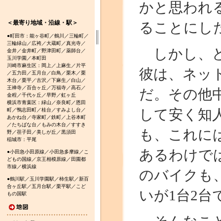
かと思われ
＜最寄り地域・沿線・駅＞
ることにし
●町田市：能ヶ谷町／鶴川／三輪町／
三輪緑山／広袴／大蔵町／真光寺／
しかし、ど
金井／金井町／野津田町／薬師台／
玉川学園／本町田
川崎市麻生区：岡上／上麻生／片平
彼は、ネッ
／五力田／五月台／白鳥／栗木／栗
木台／栗平／古沢／下麻生／白山／
王禅寺／百合ヶ丘／万福寺／高石／
だ。その他
金程／千代ヶ丘／早野／虹ヶ丘
横浜市青葉区：緑山／奈良町／恩田
して安く知
町／鴨志田町／桂台／すみよし台／
あかね台／寺家町／鉄町／上谷本町
／たちばな台／もみの木台／すすき
も、これに
野／荏子田／美しが丘／黒須田
稲城市：平尾
あるわけで
●小田急小田原線／小田急多摩線／こ
どもの国線／京王相模原線／田園都
市線／横浜線
のバイクも
●鶴川駅／玉川学園駅／柿生駅／新百
合ヶ丘駅／五月台駅／栗平駅／こど
いが1台2
もの国駅