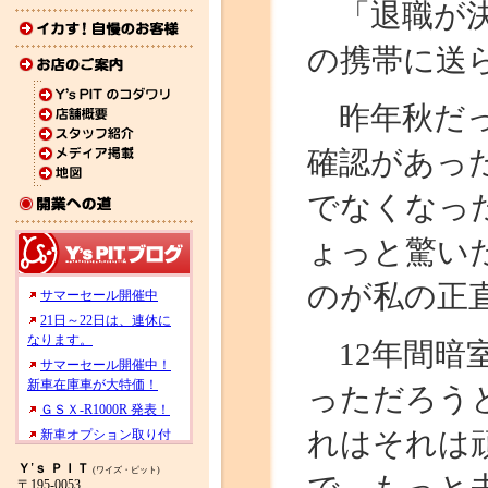
「退職が決
の携帯に送
昨年秋だっ
確認があっ
でなくなっ
ょっと驚い
のが私の正
12年間暗
っただろう
れはそれは
Ｙ'ｓ ＰＩＴ
(ワイズ・ピット)
〒195-0053