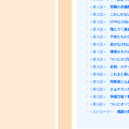
＜第１話＞
苦難の店舗探
＜第２話＞
これしかな
＜第３話＞
SYMとの
＜第４話＞
飛んでく資
＜第５話＞
子供たちの
＜第６話＞
金がなけれ
＜第７話＞
環境オタク
＜第８話＞
ついにロゴ
＜第９話＞
名刺、ステッ
＜第10話＞
これまた高
＜第11話＞
同業者にも
＜第12話＞
さぁチラシ
＜第13話＞
準備万端？
＜第14話＞
ついにオー
＜エピローグ＞
感謝の