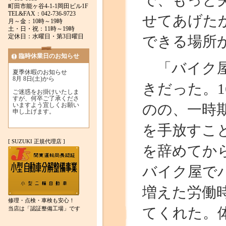
で、もっと
町田市能ヶ谷4-1-1岡田ビル1F
TEL&FAX：042-736-9723
せてあげた
月～金：10時～19時
土・日・祝：11時～19時
定休日：水曜日・第3日曜日
できる場所
臨時休業日のお知らせ
「バイク屋
夏季休暇のお知らせ
8月 8日(土)から
きだった。
ご迷惑をお掛けいたしま
すが、何卒ご了承くださ
いますよう宜しくお願い
のの、一時
申し上げます。
を手放すこ
[ SUZUKI 正規代理店 ]
を辞めてか
バイク屋で
増えた労働時
修理・点検・車検も安心！
てくれた。
当店は「認証整備工場」です