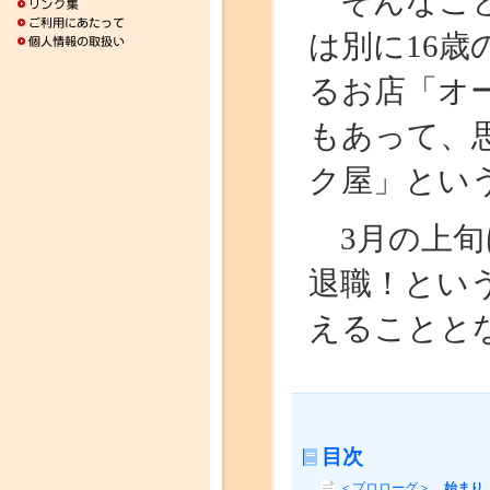
そんなこと
は別に16
るお店「オ
もあって、
ク屋」とい
3月の上旬
退職！とい
えることとな
目次
＜プロローグ＞
始まり