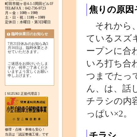
町田市能ヶ谷4-1-1岡田ビル1F
焦りの原因
TEL&FAX：042-736-9723
月～金：10時～19時
土・日・祝：11時～19時
定休日：水曜日・第3日曜日
それから、
臨時休業日のお知らせ
ているスズ
7月21日休みのお知ら為5
月16日は、臨時休業とさ
ープンに合
せていただきます。
いろ打ち合
ご迷惑をお掛けいたしま
すが、何卒ご了承くださ
いますよう宜しくお願い
つまでたっ
申し上げます。
ん、は、話
[ SUZUKI 正規代理店 ]
チラシの内
っぱい×2。
修理・点検・車検も安心！
チラシ
当店は「認証整備工場」です