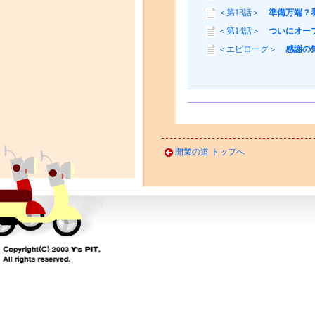
＜第13話＞
準備万端？
＜第14話＞
ついにオー
＜エピローグ＞
感謝の
開業の道 トップへ