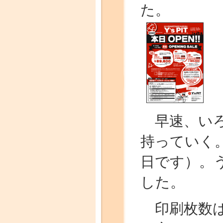
た。
早速、いろ
持っていく。
日です）。
した。
印刷枚数