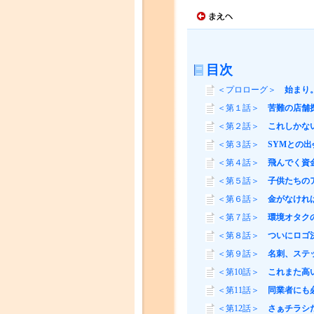
目次
＜プロローグ＞
始まり
＜第１話＞
苦難の店舗探
＜第２話＞
これしかな
＜第３話＞
SYMとの
＜第４話＞
飛んでく資
＜第５話＞
子供たちの
＜第６話＞
金がなけれ
＜第７話＞
環境オタク
＜第８話＞
ついにロゴ
＜第９話＞
名刺、ステッ
＜第10話＞
これまた高
＜第11話＞
同業者にも
＜第12話＞
さぁチラシ