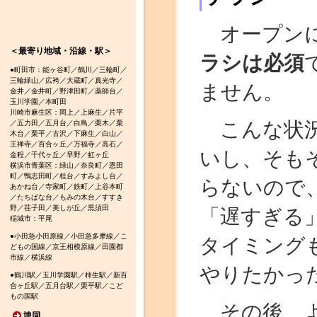
オープンに
＜最寄り地域・沿線・駅＞
ラシは必須
●町田市：能ヶ谷町／鶴川／三輪町／
三輪緑山／広袴／大蔵町／真光寺／
ません。
金井／金井町／野津田町／薬師台／
玉川学園／本町田
川崎市麻生区：岡上／上麻生／片平
こんな状況
／五力田／五月台／白鳥／栗木／栗
木台／栗平／古沢／下麻生／白山／
王禅寺／百合ヶ丘／万福寺／高石／
いし、そも
金程／千代ヶ丘／早野／虹ヶ丘
横浜市青葉区：緑山／奈良町／恩田
町／鴨志田町／桂台／すみよし台／
らないので
あかね台／寺家町／鉄町／上谷本町
／たちばな台／もみの木台／すすき
野／荏子田／美しが丘／黒須田
「遅すぎる
稲城市：平尾
●小田急小田原線／小田急多摩線／こ
タイミング
どもの国線／京王相模原線／田園都
市線／横浜線
やりたかった
●鶴川駅／玉川学園駅／柿生駅／新百
合ヶ丘駅／五月台駅／栗平駅／こど
もの国駅
その後、よ