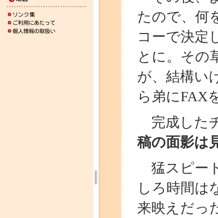
たので、何
コーで決定
とに。その
が、結構い
ら弟にFAX
完成したチ
稿の面影は
猛スピード
しろ時間は
来映えだっ